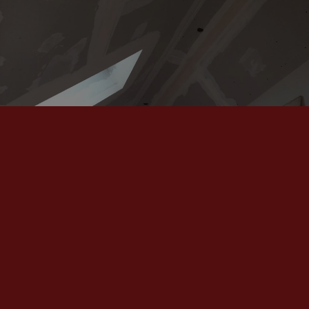
Kostenloses Angebot sichern
Wir freuen uns auf Ihr Projekt.
Kontakt
01752072357
Ringweg 7, 85375 Neufahrn bei Freising