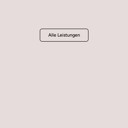
Deckensysteme
Alle Leistungen
Stressfreies Projekt in wenigen Schritten